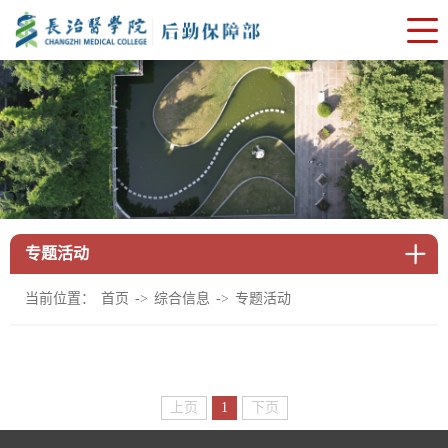
专题活动
当前位置：
->
->
首页
综合信息
专题活动
上页
1
下页