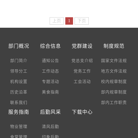
上页
1
下页
部门概况
综合信息
党群建设
制度规范
部门简介
通知公告
党总支介绍
国家文件法规
领导分工
工作动态
党务工作
地方文件法规
机构设置
专题活动
工会活动
校内规章制度
历史沿革
美食指南
部内规章制度
联系我们
部内工作职责
服务指南
后勤风采
下载中心
物业管理
清风后勤
食堂管理
印象后勤