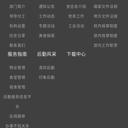
部门简介
通知公告
党总支介绍
国家文件法规
领导分工
工作动态
党务工作
地方文件法规
机构设置
专题活动
工会活动
校内规章制度
历史沿革
美食指南
部内规章制度
联系我们
部内工作职责
服务指南
后勤风采
下载中心
物业管理
清风后勤
食堂管理
印象后勤
宿舍管理
后勤服务信息平
台
在线报修
办事不找关系